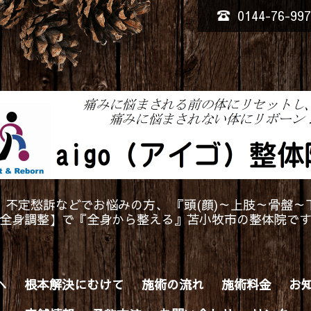
0144-76-99
、不定愁訴などでお悩みの方、 『頭(顔)～上肢～骨盤～
全身調整】で『全身から整える』苫小牧市の整体院で
へ
根本解決にむけて
施術の流れ
施術料金
お