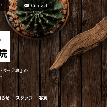
77
Contact
下肢～足裏』の
す。
知らせ
スタッフ
写真