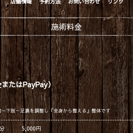
店舗情報
予約方法
お問い合わせ
リンク
施術料金
またはPayPay）
骨盤～下肢～足裏を調整し『全身から整える』整体です
------------------------------------------------------
 5,000円