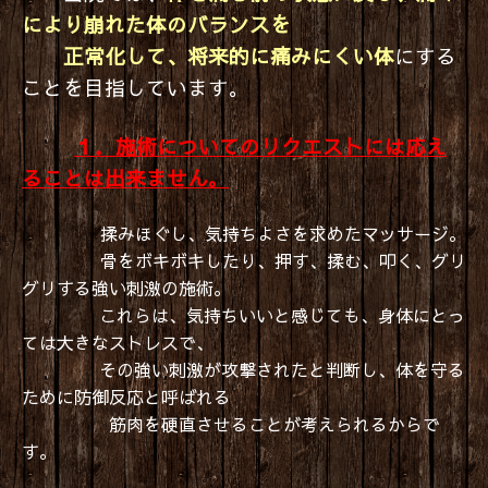
により崩れた体のバランスを
正常化して、将来的に痛みにくい体
にする
ことを目指しています。
１．施術についてのリクエストには応え
ることは出来ません。
揉みほぐし、気持ちよさを求めたマッサージ。
骨をボキボキしたり、押す、揉む、叩く、グリ
グリする強い刺激の施術。
これらは、気持ちいいと感じても、身体にとっ
ては大きなストレスで、
その強い刺激が攻撃されたと判断し、体を守る
ために防御反応と呼ばれる
筋肉を硬直させることが
考えられるからで
す。