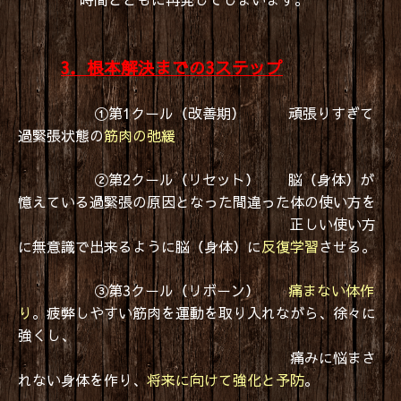
3．根本解決までの3ステップ
①第1クール（改善期） 頑張りすぎて
過緊張状態の
筋肉の弛緩
②第2クール（リセット） 脳（身体）が
憶えている過緊張の原因となった間違った体の使い方を
正しい使い方
に無意識で出来るように脳（身体）に
反復学習
させる。
③第3クール（リボーン）
痛まない体作
り
。
疲弊しやすい筋肉を運動を取り入れながら、徐々に
強くし、
痛みに悩まさ
れない身体を作り、
将来に向けて強化と予防
。