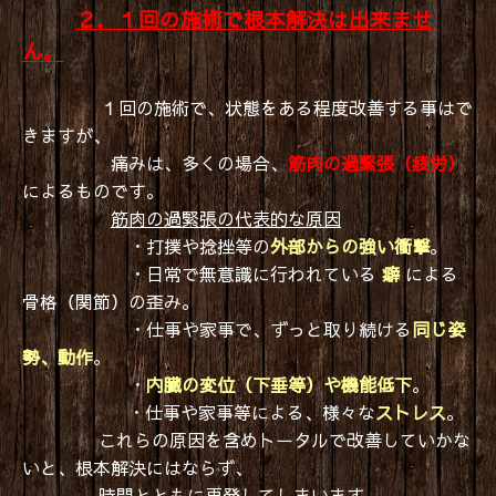
２．１回の施術で根本解決は出来ませ
ん。
１回の施術で、状態をある程度改善する事はで
きますが、
痛みは、多くの場合、
筋肉の過緊張（疲労）
によるものです。
筋肉の過緊張の代表的な原因
・打撲や捻挫等の
外部からの強い衝撃
。
・日常で無意識に行われている
癖
による
骨格（関節）の歪み。
・仕事や家事で、ずっと取り続ける
同じ姿
勢、動作
。
・
内臓の変位（下垂等）や機能低下
。
・仕事や家事等による、様々な
ストレス
。
これらの原因を含めトータルで改善していかな
いと、根本解決にはならず、
時間とともに再発してしまいます。