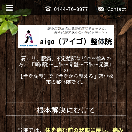
0144-76-9977
Contact
肩こり、腰痛、不定愁訴などでお悩みの
方、 『頭(顔)～上肢～骨盤～下肢～足裏』
の
【全身調整】で『全身から整える』苫小牧
市の整体院です。
根本解決にむけて
当院では、
体を痛む前の状態に戻し、痛み