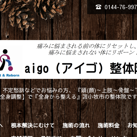
0144-76-99
、不定愁訴などでお悩みの方、 『頭(顔)～上肢～骨盤～
全身調整】で『全身から整える』苫小牧市の整体院で
へ
根本解決にむけて
施術の流れ
施術料金
お