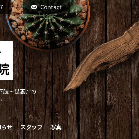
77
Contact
下肢～足裏』の
す。
知らせ
スタッフ
写真